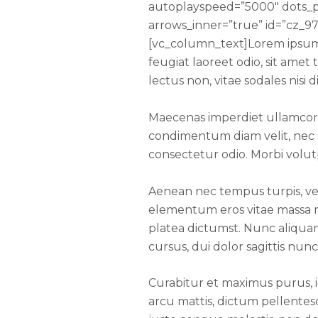
autoplayspeed=”5000″ dots_pos
arrows_inner=”true” id=”cz_9
[vc_column_text]Lorem ipsum do
feugiat laoreet odio, sit am
lectus non, vitae sodales nisi 
Maecenas imperdiet ullamcorpe
condimentum diam velit, nec s
consectetur odio. Morbi volut
Aenean nec tempus turpis, vel 
elementum eros vitae massa m
platea dictumst. Nunc aliquam 
cursus, dui dolor sagittis nunc
Curabitur et maximus purus, i
arcu mattis, dictum pellente