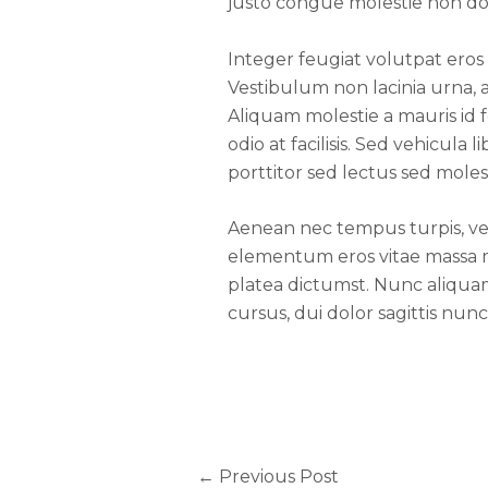
justo congue molestie non dolo
Integer feugiat volutpat eros
Vestibulum non lacinia urna, 
Aliquam molestie a mauris id 
odio at facilisis. Sed vehicula
porttitor sed lectus sed molest
Aenean nec tempus turpis, vel 
elementum eros vitae massa m
platea dictumst. Nunc aliquam 
cursus, dui dolor sagittis nun
←
Previous Post