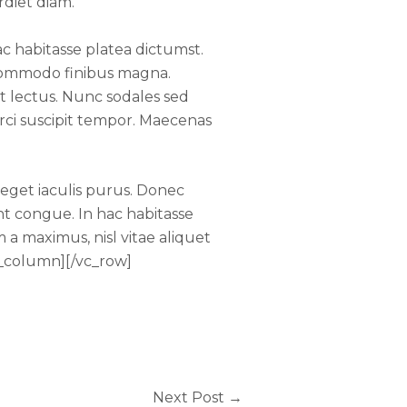
rdiet diam.
c habitasse platea dictumst.
, commodo finibus magna.
t lectus. Nunc sodales sed
 orci suscipit tempor. Maecenas
 eget iaculis purus. Donec
t congue. In hac habitasse
 a maximus, nisl vitae aliquet
vc_column][/vc_row]
Next Post
→