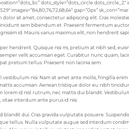
ition=”dots_bc” dots_style=”dots_circle dots_circle_2″ i
7529″ images=”84,80,76,72,68,64″ gap=”0px” sk_con=”mar
lor sit amet, consectetur adipiscing elit. Cras molestie 
et tincidunt sem bibendum et. Praesent fermentum auct
dignissim id. Mauris varius maximus elit, non hendrerit sap
r hendrerit. Quisque nisi mi, pretium at nibh sed, euis
emper velit accumsan eget. Curabitur nunc quam, lacinia
pat pretium tellus. Praesent non lacinia sem.
vestibulum nisi. Nam sit amet ante mollis, fringilla enim
attis accumsan. Aenean tristique dolor eu nibh tincidun
lorem id nisl rutrum, nec mattis dui blandit. Vestibulum
, vitae interdum ante purus id nisi.
d blandit dui. Cras gravida vulputate posuere. Suspendi
sque tellus. Nulla vulputate augue sed interdum condi