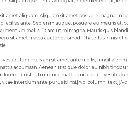
r. Aliquam quis tellus volutpat, imperdiet erat at, impe
 sit amet aliquam. Aliquam sit amet posuere magna. In ha
ac facilisis ante. Sed enim augue, posuere eu mauris at
fermentum mollis. Etiam ut mi magna. Mauris quis blandi
 libero sit amet massa auctor euismod. Phasellus in nisi et
ie.
vestibulum nisi. Nam sit amet ante mollis, fringilla enim
attis accumsan. Aenean tristique dolor eu nibh tincidun
lorem id nisl rutrum, nec mattis dui blandit. Vestibulum
c, vitae interdum ante purus id nisi.[/vc_column_text][/