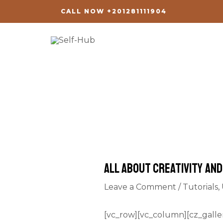
Skip
Post
CALL NOW +201281111904
to
navigation
content
All about creativity and
Leave a Comment
/
Tutorials
,
[vc_row][vc_column][cz_galler