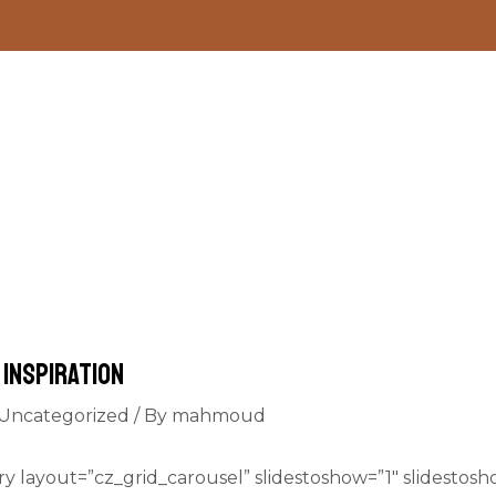
 inspiration
Uncategorized
/ By
mahmoud
y layout=”cz_grid_carousel” slidestoshow=”1″ slidestosh