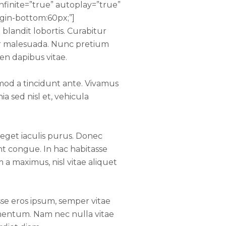
nfinite=”true” autoplay=”true”
gin-bottom:60px;”]
blandit lobortis. Curabitur
or malesuada. Nunc pretium
ien dapibus vitae.
mod a tincidunt ante. Vivamus
 sed nisl et, vehicula
 eget iaculis purus. Donec
t congue. In hac habitasse
 a maximus, nisl vitae aliquet
sse eros ipsum, semper vitae
mentum. Nam nec nulla vitae